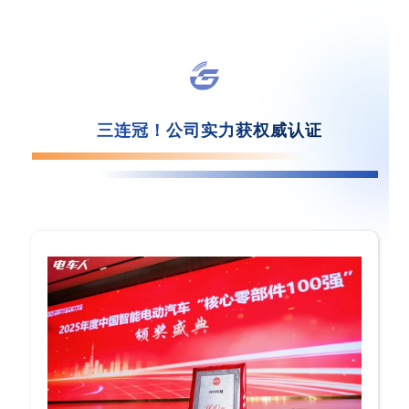
三连冠！公司实力获权威认证